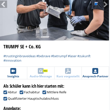
Previous
TRUMPF SE + Co. KG
#trustinginbraveideas #bebrave #betrumpf #laser #zukunft
#innovation
Insights
Audio-Message
Kurz vorgestellt
Ansprech-Partner
Als Schüler kann ich hier starten mit:
Abitur
Fachabitur
Mittlere Reife
Qualifizierter Hauptschulabschluss
Angebote: