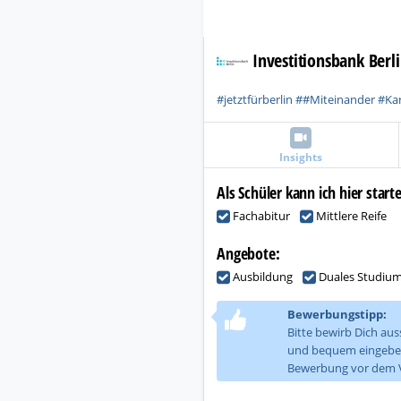
Investitionsbank Berl
#jetztfürberlin ##Miteinander #Kar
Insights
Als Schüler kann ich hier start
Fachabitur
Mittlere Reife
Angebote:
Ausbildung
Duales Studiu
Bewerbungstipp:
Bitte bewirb Dich aus
und bequem eingeben, 
Bewerbung vor dem V