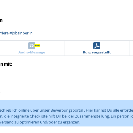
in
riere #jobsinberlin
Audio-Message
Kurz vorgestellt
en mit:
m
schließlich online über unser Bewerbungsportal . Hier kannst Du alle erford
die integrierte Checkliste hilft Dir bei der Zusammenstellung. Ein persönli
ersand zu optimieren und/oder zu ergänzen.