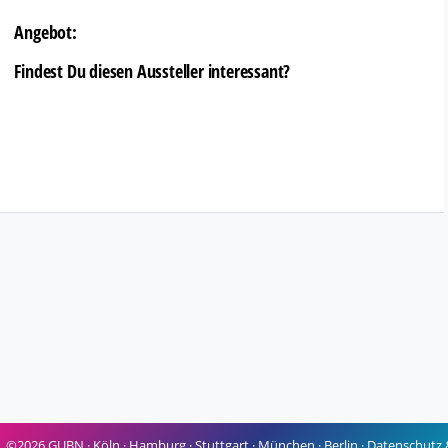
Angebot:
Findest Du diesen Aussteller interessant?
©2026 GUBN ·
Köln
·
Hamburg
·
Stuttgart
·
München
·
Berlin
·
Datenschutz 