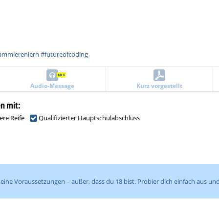
ammierenlern #futureofcoding
Audio-Message
Kurz vorgestellt
en mit:
ere Reife
Qualifizierter Hauptschulabschluss
keine Voraussetzungen – außer, dass du 18 bist. Probier dich einfach aus 